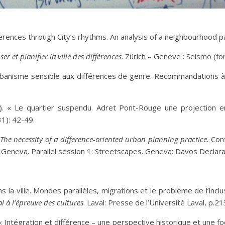
ifferences through City’s rhythms. An analysis of a neighbourhood 
ser et planifier la ville des différences
. Zürich – Genéve : Seismo (fo
Urbanisme sensible aux différences de genre. Recommandations à l
). « Le quartier suspendu. Adret Pont-Rouge une projection e
31): 42-49.
The necessity of a difference-oriented urban planning practice
. Con
n Geneva. Parallel session 1: Streetscapes. Geneva: Davos Declara
s la ville. Mondes parallèles, migrations et le problème de l’inclu
ial à l’épreuve des cultures
. Laval: Presse de l’Université Laval, p.2
 Intégration et différence – une perspective historique et une foca